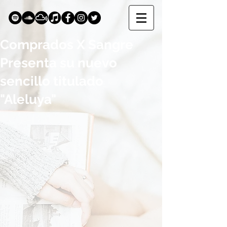
Comprados X Sangre
Presenta su nuevo
sencillo titulado
"Aleluya"