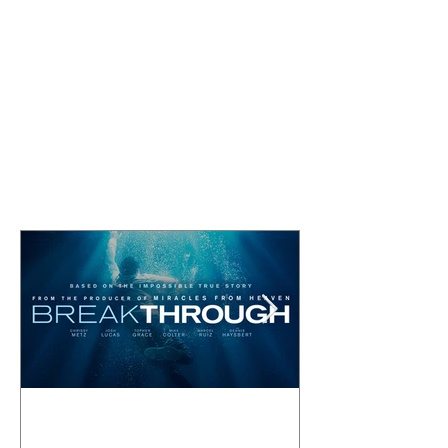
Comentarios
Escribir un comentario...
Featured Posts
UN AMOR
Stereo Inago
INQUEBRANTABLE
Sula presenta