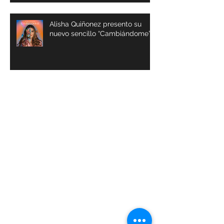
Alisha Quiñonez presento su
nuevo sencillo “Cambiándome”
Archivos
julio de 2024
(1)
1 entrada
abril de 2024
(1)
1 entrada
marzo de 2024
(1)
1 entrada
octubre de 2023
(1)
1 entrada
septiembre de 2023
(1)
1 entrada
julio de 2023
(4)
4 entradas
abril de 2023
(3)
3 entradas
marzo de 2023
(4)
4 entradas
febrero de 2023
(3)
3 entradas
enero de 2023
(3)
3 entradas
diciembre de 2022
(18)
18 entradas