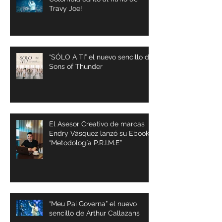
Travy Joe!
“SÓLO A TI” el nuevo sencillo de
Sons of Thunder
El Asesor Creativo de marcas
Endry Vásquez lanzó su Ebook
“Metodología P.R.I.M.E”
“Meu Pai Governa” el nuevo
sencillo de Arthur Callazans