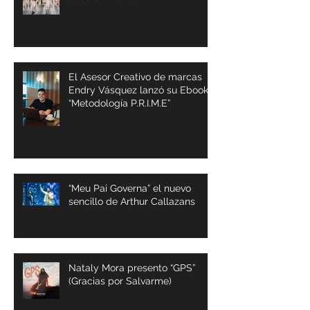
“SÓLO A TI” el nuevo sencillo de
Sons of Thunder
El Asesor Creativo de marcas
Endry Vásquez lanzó su Ebook
“Metodología P.R.I.M.E”
“Meu Pai Governa” el nuevo
sencillo de Arthur Callazans
Nataly Mora presento “GPS”
(Gracias por Salvarme)