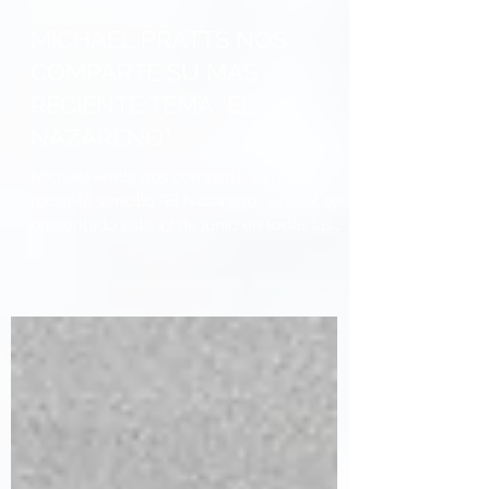
MICHAEL PRATTS NOS
COMPARTE SU MÁS
RECIENTE TEMA “EL
NAZARENO”.
Michael Pratts nos comparte su más
reciente sencillo “El Nazareno”, el cual será
presentado este 17 de junio en todas las
plataformas...