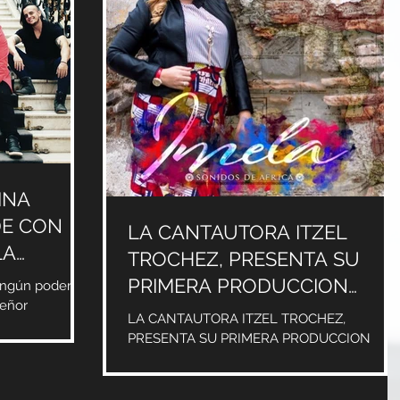
INA
DE CON
LA CANTAUTORA ITZEL
LA
TROCHEZ, PRESENTA SU
TU"
PRIMERA PRODUCCION
ningún poder,
Señor
«IMELA, SONIDOS DE
LA CANTAUTORA ITZEL TROCHEZ,
6 NVI Con más
AFRICA»
PRESENTA SU PRIMERA PRODUCCION
«IMELA, SONIDOS DE AFRICA» CON SU
PRIMER CORTE PROMOCIONAL «My God is
Good...