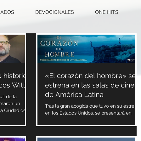
CADOS
DEVOCIONALES
ONE HITS
 histórico
«El corazón del hombre» se
cos Witt
estrena en las salas de cine
de América Latina
al de la
rmaron un
Tras la gran acogida que tuvo en su estreno
la Ciudad de
en los Estados Unidos, se presentará en
cines selectos de América Latina la película
«El...