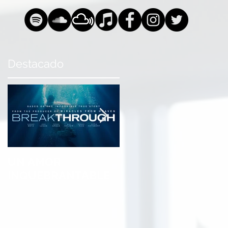
Destacado
UN AMOR
Stereo Inagotable &
INQUEBRANTABLE
MG Sula presentan:
One Worldwide
Christian Hits 5th
Edition