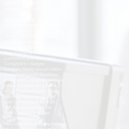
junio de 2016
(9)
9 entradas
mayo de 2016
(2)
2 entradas
Buscar por Tags
ANNA CANO
ART AGUILERA
Banda Alternativa
Banda Horizonte
Bray C
Buen Padre
Camino de Vida
Cantantes
Coalo Zamorano
Comprados x Sangre
Contexto Media Group
Cre8tion
David Rodriguez
Eclipse
Ekos
Elena Witt
Europa
Evan Craft
Gliz
Hadel Praise
Harold & Elena
Harold Guerra
Hergett Oseas
Idabelle Vélez
Internacional
Itzel Trochez
Jabes
Jay Kalil
Jeff Aldana
Josue Del Cid
Kelly Coray
Kelly Spyker
LBS Studios
LEAD
M25
Marcos Witt
Maria Colina Duncan