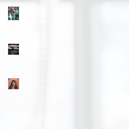
Alex Márquez presentó
su nuevo sencillo
"Amado De Mi Alma"
La Banda dominicana
World Worship visitó
Colombia en el marco
de la Feria Ganadera y
Agrícola de Buga
Alisha Quiñonez
presento su nuevo
sencillo
“Cambiándome”
Archivos
julio de 2024
(1)
1 entrada