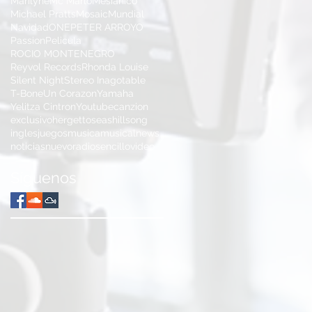
Marilyne
Mc Marlo
Mesianico
Michael Pratts
Mosaic
Mundial
Navidad
ONE
PETER ARROYO
Passion
Pelicula
ROCIO MONTENEGRO
Reyvol Records
Rhonda Louise
Silent Night
Stereo Inagotable
T-Bone
Un Corazon
Yamaha
Yelitza Cintron
Youtube
canzion
exclusivo
hergettoseas
hillsong
ingles
juegos
musica
musical
news
noticias
nuevo
radio
sencillo
video
Síguenos