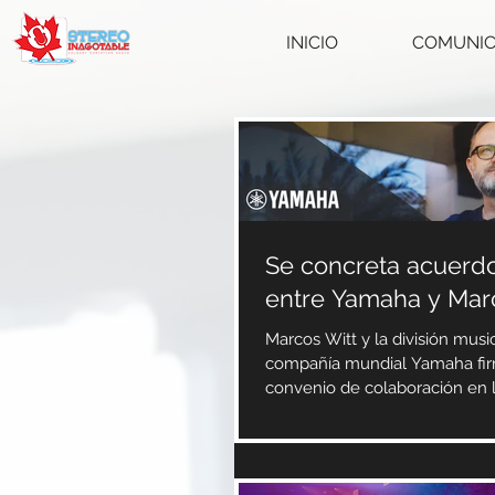
INICIO
COMUNI
Se concreta acuerdo
entre Yamaha y Mar
Marcos Witt y la división music
compañía mundial Yamaha fi
convenio de colaboración en 
México el pasado mes...