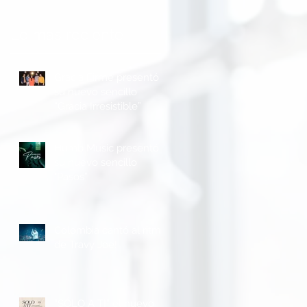
Lo mas reciente
Gracia Firme presentó
su nuevo sencillo
“Gracia Irresistible”
Humb Music presentó
e
su nuevo sencillo
n
"Pasos”
Colombia cantó al ritmo
de Travy Joe!
“SÓLO A TI” el nuevo