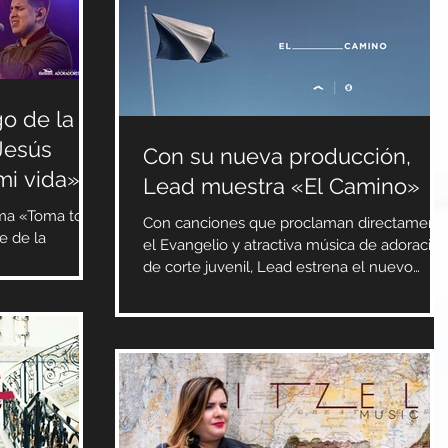
go de la
Jesús
Con su nueva producción,
mi vida»
Lead muestra «El Camino»
ema «Toma toda
Con canciones que proclaman directament
la
el Evangelio y atractiva música de adoració
 último en
de corte juvenil, Lead estrena el nuevo
álbum «El...