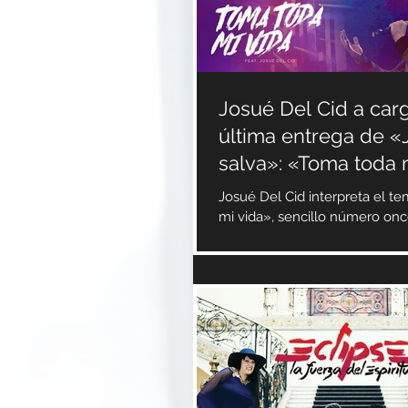
Josué Del Cid a car
última entrega de «
salva»: «Toma toda 
Josué Del Cid interpreta el t
mi vida», sencillo número once de 
producción «Jesús salva» y el
darse a...