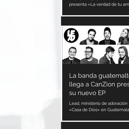
presenta «La verdad de tu am
sencillo de su más reciente p
«Más color» a...
La banda guatemal
llega a CanZion pr
su nuevo EP
Lead, ministerio de adoración d
«Casa de Dios» en Guatemala, 
familia CanZion con su segun
el EP...