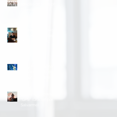
sencillo de Sons of
l
Thunder
El Asesor Creativo de
p
marcas Endry Vásquez
lanzó su Ebook
“Metodología P.R.I.M.E”
“Meu Pai Governa” el
nuevo sencillo de
Arthur Callazans
Nataly Mora presento
“GPS” (Gracias por
Salvarme)