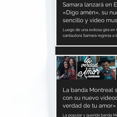
Samara lanzará en E
«Digo amén», su n
sencillo y video mus
Luego de una exitosa gira en 
cantautora Samara regresa a 
donde realizará el lanzamiento
del tema...
La banda Montreal 
con su nuevo videoc
verdad de tu amor»
La popular y querida banda M