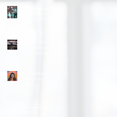
Alex Márquez presentó
su nuevo sencillo
"Amado De Mi Alma"
La Banda dominicana
World Worship visitó
Colombia en el marco
de la Feria Ganadera y
Agrícola de Buga
Alisha Quiñonez
presento su nuevo
sencillo
“Cambiándome”
Archivos
julio de 2024
(1)
1 entrada