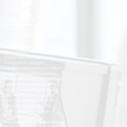
junio de 2016
(9)
9 entradas
mayo de 2016
(2)
2 entradas
Buscar por Tags
ANNA CANO
ART AGUILERA
Banda Alternativa
Banda Horizonte
Bray C
Buen Padre
Camino de Vida
Cantantes
Coalo Zamorano
Comprados x Sangre
Contexto Media Group
Cre8tion
David Rodriguez
Eclipse
Ekos
Elena Witt
Europa
Evan Craft
Gliz
Hadel Praise
Harold & Elena
Harold Guerra
Hergett Oseas
Idabelle Vélez
Internacional
Itzel Trochez
Jabes
Jay Kalil
Jeff Aldana
Josue Del Cid
Kelly Coray
Kelly Spyker
LBS Studios
LEAD
M25
Marcos Witt
Maria Colina Duncan