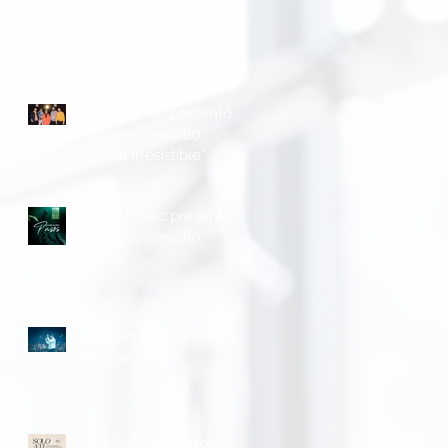
Lo mas reciente
Gracia Firme presentó
su nuevo sencillo
“Gracia Irresistible”
o
Humb Music presentó
su nuevo sencillo
"Pasos”
Colombia cantó al ritmo
de Travy Joe!
“SÓLO A TI” el nuevo