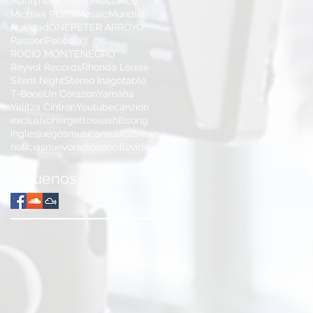
Marilyne
Mc Marlo
Mesianico
Michael Pratts
Mosaic
Mundial
Navidad
ONE
PETER ARROYO
Passion
Pelicula
ROCIO MONTENEGRO
Reyvol Records
Rhonda Louise
Silent Night
Stereo Inagotable
T-Bone
Un Corazon
Yamaha
Yelitza Cintron
Youtube
canzion
exclusivo
hergettoseas
hillsong
ingles
juegos
musica
musical
news
noticias
nuevo
radio
sencillo
video
Síguenos