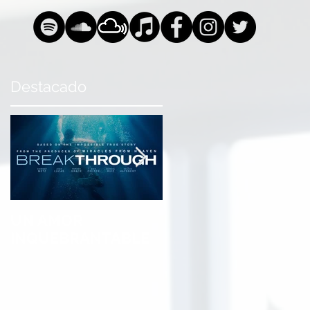
Destacado
UN AMOR
Stereo Inagotable &
a
INQUEBRANTABLE
MG Sula presentan:
One Worldwide
Christian Hits 5th
Edition