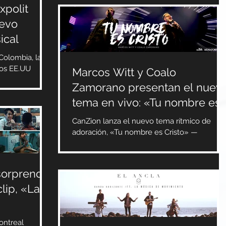
xpolit
uevo
ical
Colombia, la
los EE.UU
Marcos Witt y Coalo
 internacional
Zamorano presentan el nuev
tema en vivo: «Tu nombre es
Cristo»
CanZion lanza el nuevo tema rítmico de
adoración, «Tu nombre es Cristo» —
interpretado por Marcos Witt y Coalo
Zamorano— y que es el más...
sorprende
lip, «La
ontreal