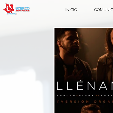
INICIO
COMUNI