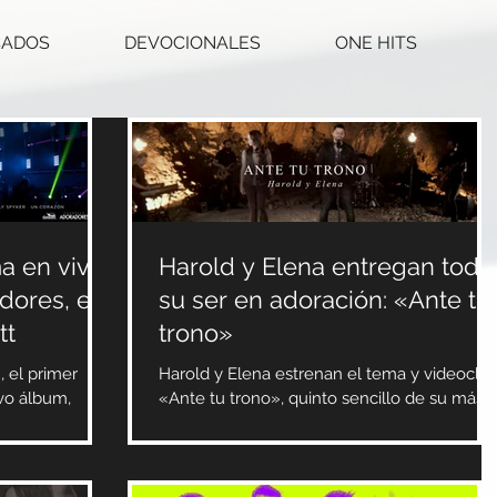
CADOS
DEVOCIONALES
ONE HITS
a en vivo
Harold y Elena entregan todo
dores, en
su ser en adoración: «Ante tu
tt
trono»
 el primer
Harold y Elena estrenan el tema y videoclip,
evo álbum,
«Ante tu trono», quinto sencillo de su más
ivo del
reciente álbum, «Desciende aquí». A través
de...