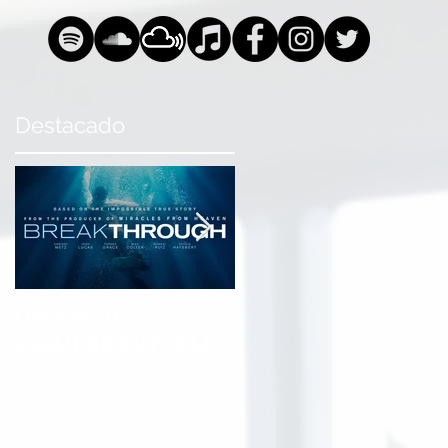
Destacado
UN AMOR
Stereo Inagotable &
INQUEBRANTABLE
MG Sula presentan:
One Worldwide
Christian Hits 5th
Edition