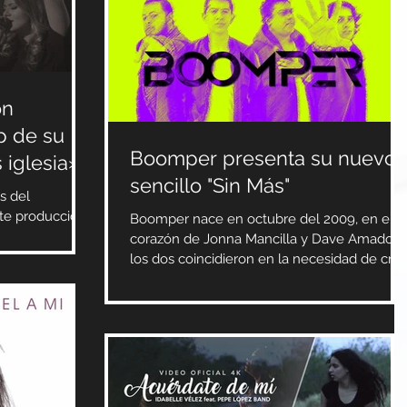
ón
p de su
Boomper presenta su nuevo
iglesia»
sencillo "Sin Más"
s del
te producción,
Boomper nace en octubre del 2009, en el
 presenta el
corazón de Jonna Mancilla y Dave Amado,
los dos coincidieron en la necesidad de crea
una banda...