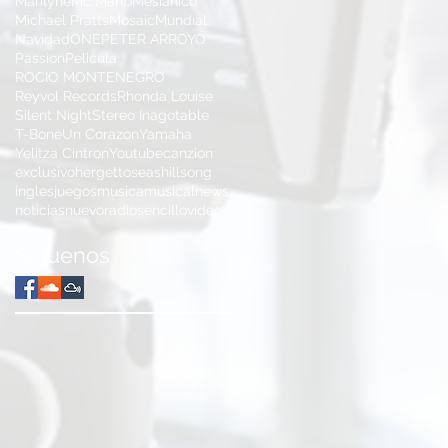
Marilyne
Mc Marlo
Mesianico
Michael Pratts
Mosaic
Mundial
Navidad
ONE
PETER ARROYO
Passion
Pelicula
ROCIO MONTENEGRO
Reyvol Records
Rhonda Louise
Silent Night
Stereo Inagotable
T-Bone
Un Corazon
Yamaha
Yelitza Cintron
Youtube
canzion
exclusivo
hergettoseas
hillsong
ingles
juegos
musica
musical
news
noticias
nuevo
radio
sencillo
video
Síguenos