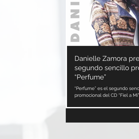
Danielle Zamora pr
segundo sencillo p
“Perfume”
“Perfume” es el segundo senci
promocional del CD “Fiel a Mi
Zamora, una jovencita de Bog
quien con tan sólo...