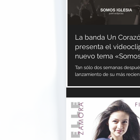
La banda Un Coraz
presenta el videocli
nuevo tema «Somos 
Tan sólo dos semanas despué
lanzamiento de su más recien
la banda mexicana Un Corazón
videoclip del tema...