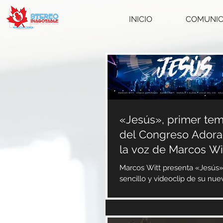
INICIO
COMUNI
«Jesús», primer tem
del Congreso Adora
la voz de Marcos Wi
Marcos Witt presenta «Jesús»,
sencillo y videoclip de su nu
«Jesús salva», adoración en v
Congreso Adoradores...