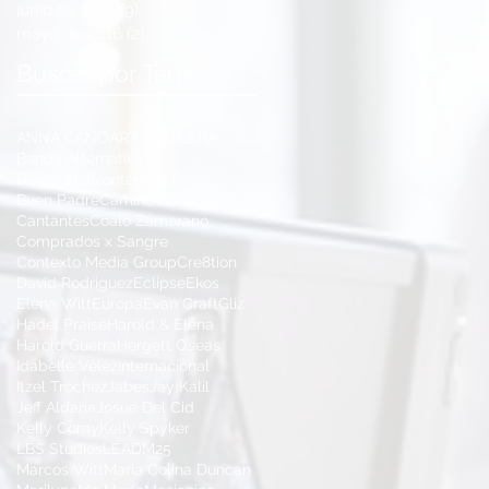
junio de 2016
(9)
9 entradas
mayo de 2016
(2)
2 entradas
Buscar por Tags
ANNA CANO
ART AGUILERA
Banda Alternativa
Banda Horizonte
Bray C
Buen Padre
Camino de Vida
Cantantes
Coalo Zamorano
Comprados x Sangre
Contexto Media Group
Cre8tion
David Rodriguez
Eclipse
Ekos
Elena Witt
Europa
Evan Craft
Gliz
Hadel Praise
Harold & Elena
Harold Guerra
Hergett Oseas
Idabelle Vélez
Internacional
Itzel Trochez
Jabes
Jay Kalil
Jeff Aldana
Josue Del Cid
Kelly Coray
Kelly Spyker
LBS Studios
LEAD
M25
Marcos Witt
Maria Colina Duncan