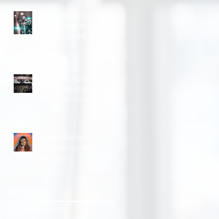
Alex Márquez presentó
su nuevo sencillo
"Amado De Mi Alma"
La Banda dominicana
World Worship visitó
Colombia en el marco
de la Feria Ganadera y
Agrícola de Buga
Alisha Quiñonez
presento su nuevo
sencillo
“Cambiándome”
Archivos
julio de 2024
(1)
1 entrada