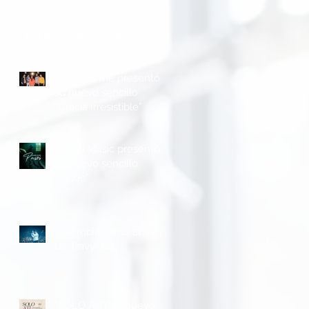
Lo mas reciente
Gracia Firme presentó
su nuevo sencillo
“Gracia Irresistible”
Humb Music presentó
su nuevo sencillo
"Pasos”
r
Colombia cantó al ritmo
de Travy Joe!
“SÓLO A TI” el nuevo