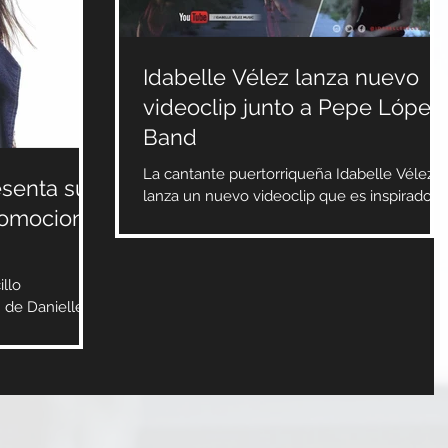
Idabelle Vélez lanza nuevo
videoclip junto a Pepe López
Band
La cantante puertorriqueña Idabelle Vélez
esenta su
lanza un nuevo videoclip que es inspirado e
romocional
la historia de la sanidad que recibió de Dios..
llo
” de Danielle
otá, Colombia