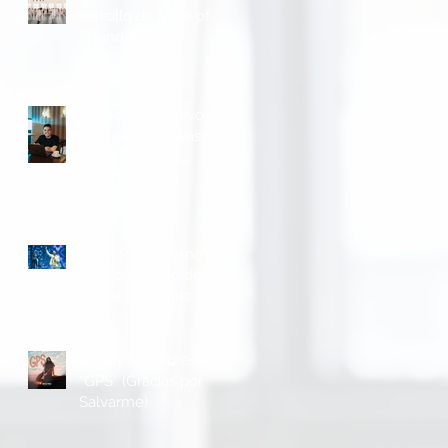
sencillo de Sons of
Thunder
El Asesor Creativo de
marcas Endry Vásquez
lanzó su Ebook
“Metodología P.R.I.M.E”
n
.
“Meu Pai Governa” el
nuevo sencillo de
Arthur Callazans
Nataly Mora presento
“GPS” (Gracias por
Salvarme)