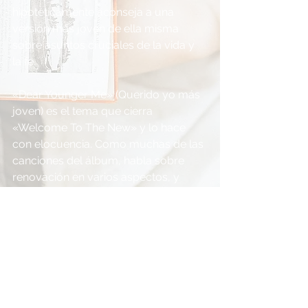
hipotéticamente aconseja a una 
versión más joven de ella misma 
sobre asuntos cruciales de la vida y 
la fe.
«Dear Younger Me» (Querido yo más 
joven) es el tema que cierra 
«Welcome To The New» y lo hace 
con elocuencia. Como muchas de las 
canciones del álbum, habla sobre 
renovación en varios aspectos, y 
trata además sobre la importancia de 
las decisiones que tomamos a lo 
largo de la vida. Su letra es una 
retrospección de las elecciones que 
se hubieran hecho «de haber sabido 
lo que ahora sé»: «La condenación 
no hubiera tenido poder, mi gozo y mi 