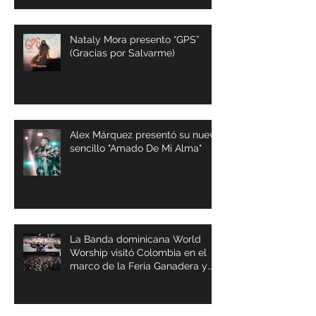
Nataly Mora presento “GPS”
(Gracias por Salvarme)
Alex Márquez presentó su nuevo
sencillo "Amado De Mi Alma"
La Banda dominicana World
Worship visitó Colombia en el
marco de la Feria Ganadera y
Agrícola de Buga