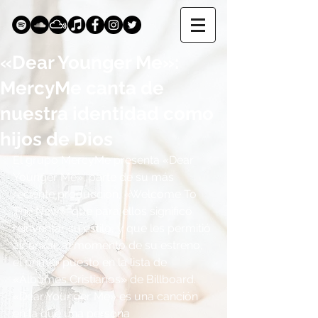
«Dear Younger Me»:
MercyMe canta de
nuestra identidad como
hijos de Dios
El grupo MercyMe presenta «Dear 
Younger Me», parte de su más 
reciente producción, «Welcome To 
The New», que para ellos significó 
reinventar su estilo, y que les permitió 
alcanzar, al momento de su estreno, 
el primer puesto en la lista de 
«Álbumes Cristianos» de Billboard. 
«Dear Younger Me» es una canción 
en la que una persona 