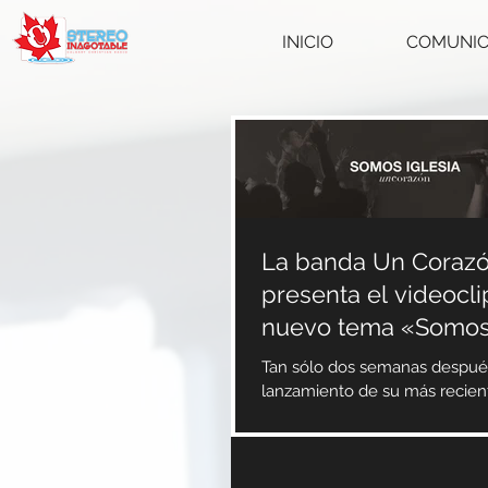
INICIO
COMUNI
La banda Un Coraz
presenta el videocli
nuevo tema «Somos 
Tan sólo dos semanas despué
lanzamiento de su más recien
la banda mexicana Un Corazón
videoclip del tema...