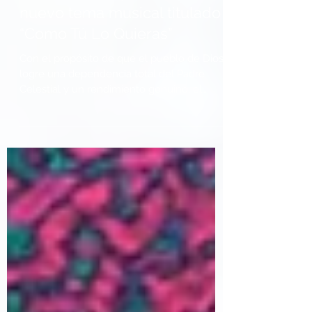
Santos Daniel presenta un
nuevo tema musical titulado
“Como Tú Lo Quieras”
Con el propósito de que el pueblo de Dios
logre una dependencia total del Padre
Celestial y un rendimiento genuino, el
adorador Santos...