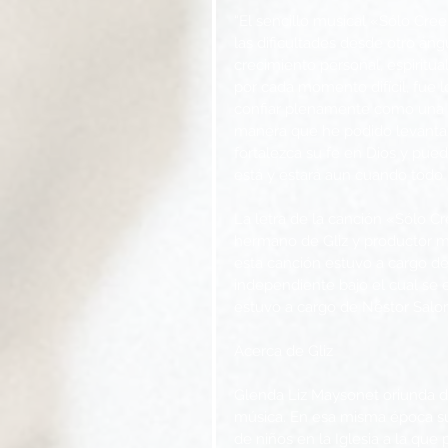
“El sencillo musical «Sólo Cr
las dificultades desde otro án
crecimiento personal, espiritua
por cada momento difícil, fue 
confiar plenamente como una h
manera que he podido levantarm
fortalezca su fe en Dios y pue
está y estará aun cuando todo l
La letra de la canción «Sólo 
hermano de Gliz y productor mu
esta canción estuvo a cargo d
independiente bajo el cual se 
estuvo a cargo de Néstor Salom
Acerca de Gliz
Glenda Liz Maysonet oriunda de
música. En esa misma época su 
de niños en la Iglesia a la que p