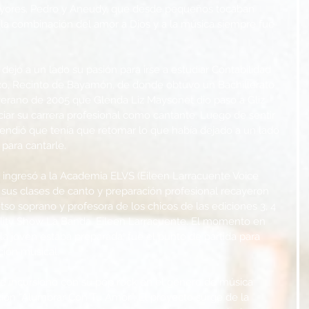
ores, Pedro y Aneudy, que desde pequeños tocaban 
 la combinación del amor a Dios y a la música siempre fue 
ejó a un lado su pasión para irse a estudiar Contabilidad 
ico, Recinto de Bayamón, de donde obtuvo un Bachillerato 
 verano de 2005 que Glenda Liz Maysonet dio paso a Gliz 
ciar su carrera profesional como cantante. Luego de sentir 
endió que tenía que retomar lo que había dejado a un lado 
para cantarle.
z ingresó a la Academia ELVS (Eileen Larracuente Voice 
í, sus clases de canto y preparación profesional recayeron 
o soprano y profesora de los chicos de las ediciones 3, 4 
ality Show La Banda, Eileen Larracuente. El momento en 
la joven estaba preparada, fue el punto de partida para 
ción musical.
ue incursionó con su pop rock en el género de música 
ción “Alumbrar Con Tu Amor”. El proyecto surge de la 