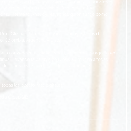
 diferente en la música sacra en términos musicales, y 
los arreglos musicales y estilo. Cada detalle fue 
por su hermano Aneudy Maysonet, quien funge como 
Rico, Gliz ha llevado su música a varios estados de la 
, Colombia, Argentina y Chile.
 de la convención cristiana Expolit, en el mes de agosto en 
ntinuar llevando la palabra de Dios y su música a todas 
 de esperanza y fe a través de sus canciones.
todas las plataformas digitales.
edia Group
Gliz