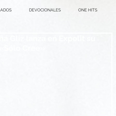
CADOS
DEVOCIONALES
ONE HITS
a Gliz lanza en Expolit su
 «Sólo Cree»