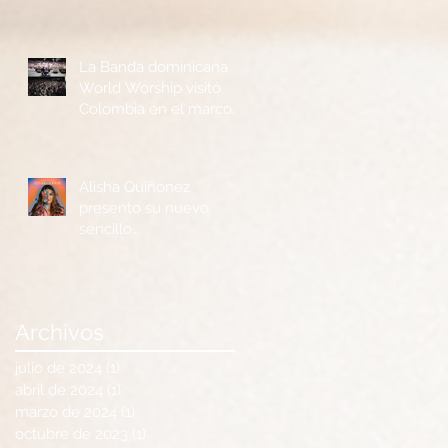
La Banda dominicana
World Worship visitó
Colombia en el marco
de la Feria Ganadera y
Agrícola de Buga
Alisha Quiñonez
presento su nuevo
sencillo
“Cambiándome”
Archivos
julio de 2024
(1)
1 entrada
abril de 2024
(1)
1 entrada
marzo de 2024
(1)
1 entrada
octubre de 2023
(1)
1 entrada