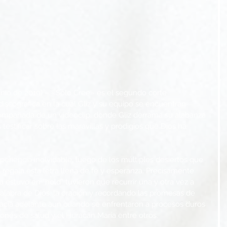
junio de 2019) – «Sólo Cree» es el segundo corte 
iscográfica en la cual Gliz y su equipo se encuentran 
compañada de un videoclip, donde Gliz derrama su alabanza 
 testificar sobre las maravillas y prodigios que Dios ha 
eriencia inolvidable, luego de los múltiples desiertos que 
s regala esta letra llena de fe y esperanza. Precisamente 
 estuvo en “hold” tuvieron que recurrir una y otra vez a 
 Palabra de Dios, la oración y recordando las promesas de 
 hacia adelante aun cuando se enfrentaron a procesos duros 
ciones de salud y el Huracán María entre otros.