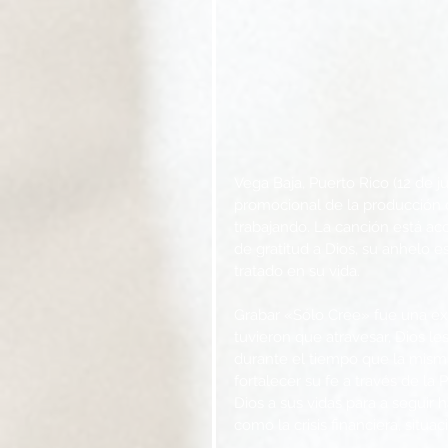
Vega Baja, Puerto Rico (12 de 
promocional de la producción d
trabajando. La canción está a
de gratitud a Dios, su anhelo es
tratado en su vida.
Grabar «Sólo Cree» fue una exp
tuvieron que atravesar, Dios le
durante el tiempo que la misma
fortalecer su fe a través de la
Dios a sus vidas para a seguir
como la crisis financiera, situa