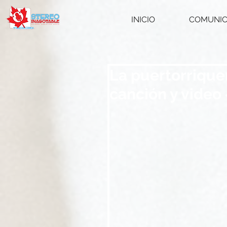
INICIO
COMUNI
La puertorriqueñ
canción y video