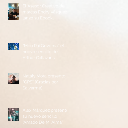
El Asesor Creativo de
marcas Endry Vásquez
lanzó su Ebook
“Metodología P.R.I.M.E”
“Meu Pai Governa” el
nuevo sencillo de
Arthur Callazans
Nataly Mora presento
“GPS” (Gracias por
Salvarme)
Alex Márquez presentó
su nuevo sencillo
"Amado De Mi Alma"