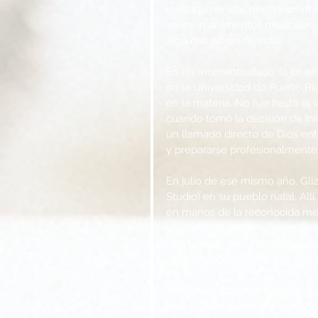
rodeada por dos hermanos may
varios instrumentos musicales,
algo natural en Glenda.
En un momento dado, la joven d
en la Universidad de Puerto R
en la materia. No fue hasta el
cuando tomó la decisión de ini
un llamado directo de Dios ent
y prepararse profesionalmente 
En julio de ese mismo año, Gli
Studio) en su pueblo natal. All
en manos de la reconocida mets
y 5 de Objetivo Fama y del Re
que la profesora entendió que 
trabajar con su primera produc
La cantante puertorriqueña, q
sacra, tituló su primera produc