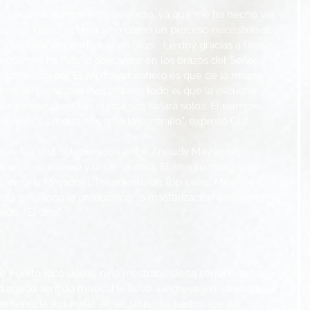
ee» llegó en el momento perfecto, ya que me ha hecho ver 
gulo, no como víctima, sino como un proceso necesario de 
l y de total dependencia en Dios.   Le doy gracias a Dios 
lo que me ha hecho descansar en los brazos del Señor y 
ija amada por El. Mi mayor anhelo es que de la misma 
e de las situaciones difíciles todo el que la escuche 
da recordar que Dios nunca nos dejará solos. Él siempre 
o que nos rodea nos grite lo contrario”, expresó Gliz.
Cree» fue una colaboración entre Aneudy Maysonet 
sical, su esposo y la cantautora. El arreglo musical de 
e Aneudy Maysonet, Presidente de Top Level Music, sello 
está grabando la producción, la masterización de este tema 
ón, “El Che”.
 Puerto Rico desde niña mostraba cierta sensibilidad a la 
agudo sentido musical le llevó a ingresar en varios coros 
ertenecía su familia. Al ser su padre pastor, al estar 