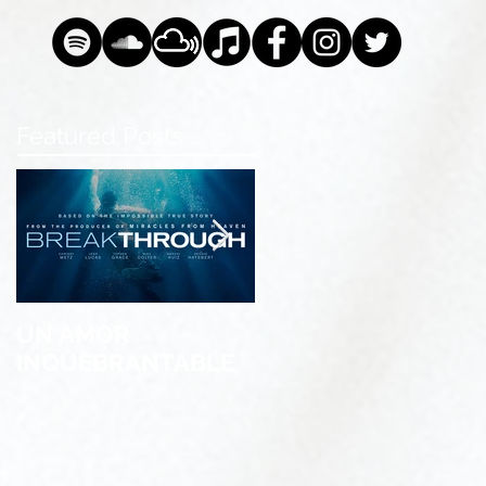
Featured Posts
UN AMOR
Stereo Inagotable &
INQUEBRANTABLE
MG Sula presentan:
One Worldwide
Christian Hits 5th
Edition