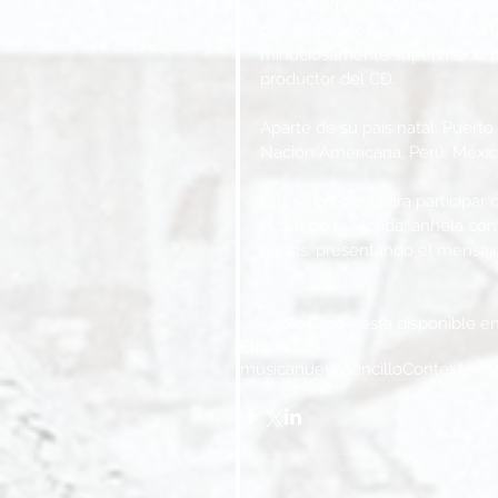
necesidad de crear un concepto
que va desde las líricas, hasta 
minuciosamente supervisado 
productor del CD.
Aparte de su país natal, Puerto 
Nación Americana, Perú, México
Gliz se prepara para participar
el Sur de la Florida, anhela co
partes, presentando el mensaje
«Sólo Cree» está disponible en 
Etiquetas:
musica
nuevo
sencillo
Contexto M