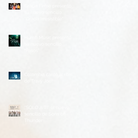
Gracia Firme presentó
su nuevo sencillo
“Gracia Irresistible”
Humb Music presentó
su nuevo sencillo
"Pasos”
Colombia cantó al ritmo
de Travy Joe!
“SÓLO A TI” el nuevo
sencillo de Sons of
Thunder