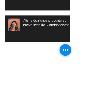
Agrícola de Buga
Alisha Quiñonez presento su
nuevo sencillo “Cambiándome”
Archivos
julio de 2024
(1)
1 entrada
abril de 2024
(1)
1 entrada
marzo de 2024
(1)
1 entrada
octubre de 2023
(1)
1 entrada
septiembre de 2023
(1)
1 entrada
julio de 2023
(4)
4 entradas
abril de 2023
(3)
3 entradas
marzo de 2023
(4)
4 entradas
febrero de 2023
(3)
3 entradas