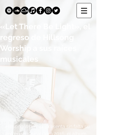
«Let There Be Light», el
regreso de Hillsong
Worship a sus raíces
musicales
Hillsong Worship  presenta sin falta su 
entrega musical para 2016, el álbum 