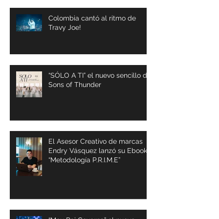
Colombia cantó al ritmo de
Travy Joe!
“SÓLO A TI” el nuevo sencillo de
Sons of Thunder
El Asesor Creativo de marcas
Endry Vásquez lanzó su Ebook
“Metodología P.R.I.M.E”