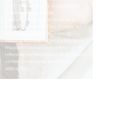
«Let There Be Light», cuya Edición 
Deluxe está disponible 
internacionalmente a través de la 
distribución de CanZion. En esta, su 
producción en vivo número 25, 
Hillsong Worship regresa a las raíces 
musicales que los convirtieron en el 
referente por excelencia de la música 
contemporánea de alabanza y 
adoración.
Esta producción —cuya Edición 
Deluxe incluye el DVD— fue grabada 
en vivo en julio de este año, en la 
Qudos Bank Arena de Sídney, 
Australia, durante el congreso anual 
de Hillsong. Incluye canciones 
frescas que capturan el corazón y 