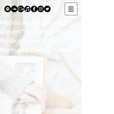
Melvin Ayala lanzo el
álbum “Tu Siervo Pa” y
dedica tema a su
hermano Daddy Yankee
El conocido cantante de música 