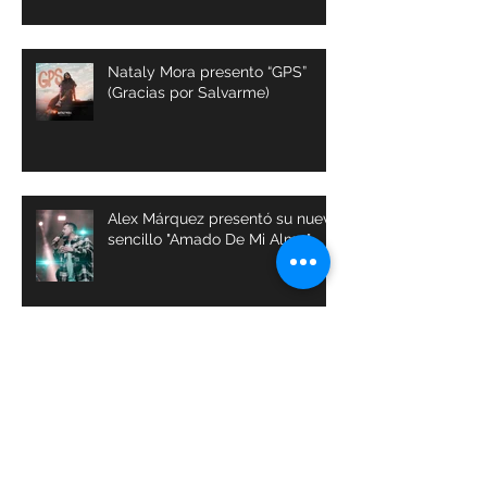
Nataly Mora presento “GPS”
(Gracias por Salvarme)
Alex Márquez presentó su nuevo
sencillo "Amado De Mi Alma"
La Banda dominicana World
Worship visitó Colombia en el
marco de la Feria Ganadera y
Agrícola de Buga