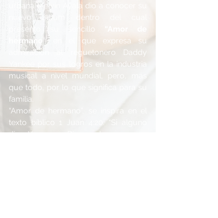
urbana Melvin Ayala dio a conocer su 
nuevo álbum dentro del cual 
presento su sencillo 
“Amor de 
hermano
”, en el que expresa su 
admiración al reguetonero Daddy 
Yankee por sus logros en la industria 
musical a nivel mundial, pero, más 
que todo, por lo que significa para su 
familia.
“Amor de hermano”, se inspira en el 
texto bíblico 1 Juan 4:20: “Si alguno 
dice: Yo amo a Dios, y aborrece a su 
hermano, es mentiroso. Pues el que 
no ama a su hermano, a quien ha 
visto, ¿cómo puede amar a Dios, a 
quien no ha visto?”. Melvin explicó que 
un día, mientras corría y se 
cuestionaba cuándo haría la canción a 
la que llevaba más de una década 