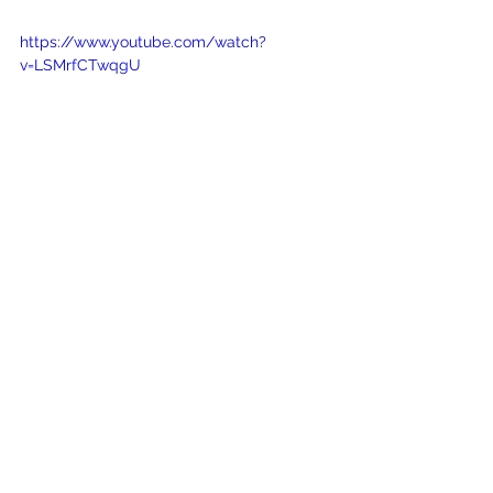
https://www.youtube.com/watch?
v=LSMrfCTwqgU
Redes Sociales
Facebook
Instagram