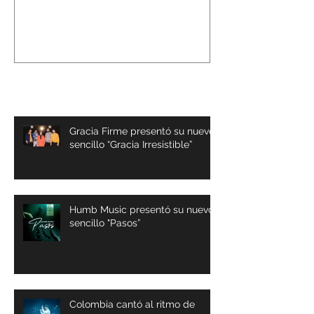
Worldwide Chr
5th Edition
Lo mas Reciente
Gracia Firme presentó su nuevo
sencillo “Gracia Irresistible”
Humb Music presentó su nuevo
sencillo "Pasos”
Colombia cantó al ritmo de