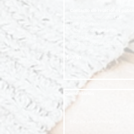
Contacto de relaciones públi
Launch International LLC
Endry Vásquez
info@launchmedia.site
+1 (813) 568-6670
https://launchmedia.site
Comentarios
Escribir un comentario...