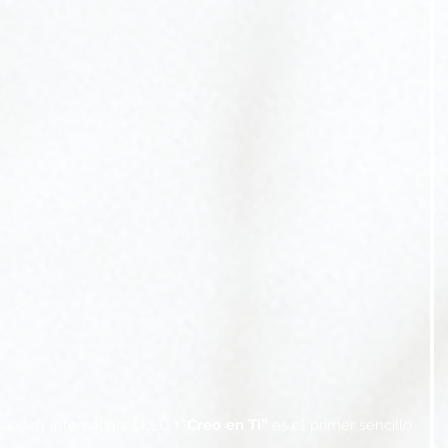
Launch International LLC
 ) 
“
Creo en Ti”
 es el primer sencillo 