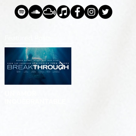
Featured Posts
UN AMOR
Stereo Inagotable &
INQUEBRANTABLE
MG Sula presentan:
One Worldwide
Christian Hits 5th
Edition