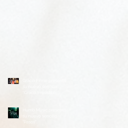
Gracia Firme presentó
su nuevo sencillo
“Gracia Irresistible”
Humb Music presentó
su nuevo sencillo
"Pasos”