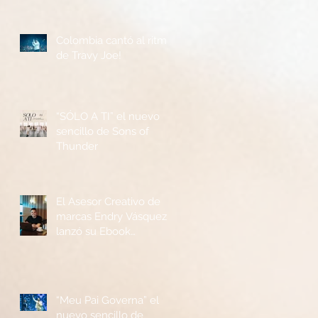
Colombia cantó al ritmo
de Travy Joe!
“SÓLO A TI” el nuevo
sencillo de Sons of
Thunder
El Asesor Creativo de
marcas Endry Vásquez
lanzó su Ebook
“Metodología P.R.I.M.E”
“Meu Pai Governa” el
nuevo sencillo de