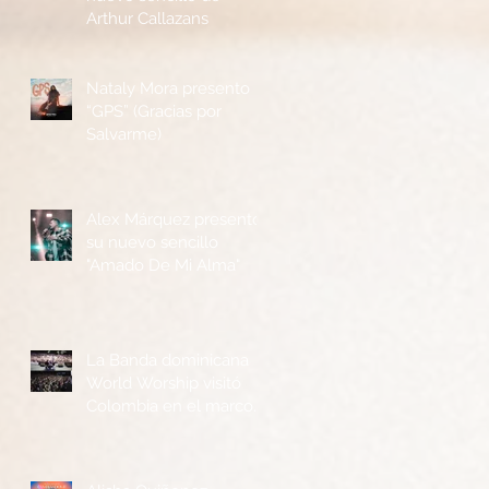
Arthur Callazans
Nataly Mora presento
“GPS” (Gracias por
Salvarme)
Alex Márquez presentó
su nuevo sencillo
"Amado De Mi Alma"
La Banda dominicana
World Worship visitó
Colombia en el marco
de la Feria Ganadera y
Agrícola de Buga