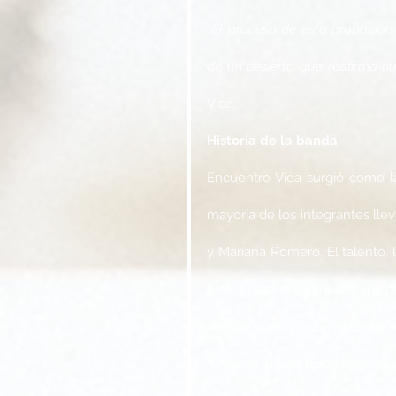
“El proceso de esta grabación
de un desierto que reafirma nu
Vida.
Historia de la banda
Encuentro Vida surgió como la
mayoría de los integrantes llev
y Mariana Romero. El talento,
juntos para preparar nuevos p
música que conocerán los pró
"Creo en Ti"está disponible en Y