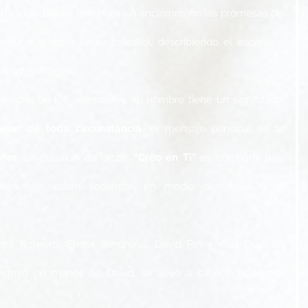
ro Vida, donde nos inspira a anclarnos en las promesas de 
alta a nuestro Padre celestial, describiendo el escenario 
u magnificencia.  
encias de los integrantes, su nombre tiene un significado 
esar de toda circunstancia
, el mensaje principal es la 
eñor
. La decisión de lanzar 
“Creo en Ti”
 es compartir una 
ellos que estén sedientos en medio del dolor o la 
ana Romero, Ender Sangronis, David Pin y Yoel Diaz. La 
estuvo en manos de David, se llevó a cabo en Georgia, 