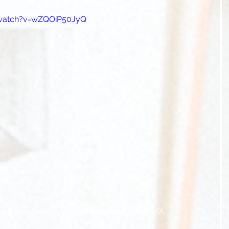
watch?v=wZQOiP50JyQ
l
be.com/channel/UCaM9p7dey7X0cJJ9ZwN-VfA