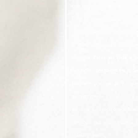
que presenta la banda Encuent
Dios. Es una adoración que ex
perfecto para agradecerle por s
El tema está basado en las viv
especial: 
Creer en Dios a p
verdadera 
confianza en el S
palabra oportuna para aqu
incertidumbre.  
El tema fue escrito por Mari
dirección del video musical 
Estados Unidos. 