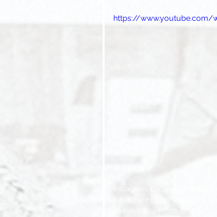
https://www.youtube.com/
Instagram: 
EncuentroVidaOficia
YouTube: 
https://www.youtu
Tiktok: EncuentroVidaOficial