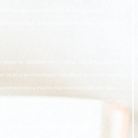
 fue espectacular, el tema nos ha dejado buenos recuerdos 
estra fe en Dios, quien todo lo puede”
 comentó Encuentro 
 banda de adoración en su Iglesia Encuentro de Vida. La 
an 25 años en el evangelio, sus líderes son Ender Sangronis 
 la composición y mucho más expresan cada vez que están 
royectos, desde entonces han estado trabajando en nueva 
ximos meses. 
ouTube y en todas las plataformas digítale​s. 