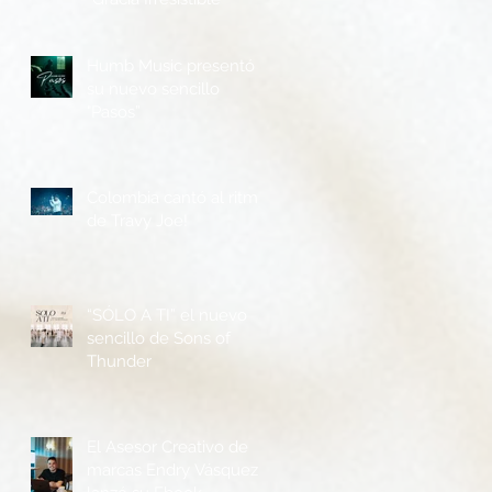
Humb Music presentó
su nuevo sencillo
"Pasos”
Colombia cantó al ritmo
de Travy Joe!
“SÓLO A TI” el nuevo
sencillo de Sons of
Thunder
El Asesor Creativo de
marcas Endry Vásquez