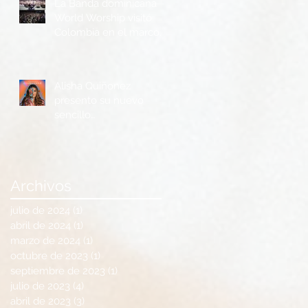
La Banda dominicana
World Worship visitó
Colombia en el marco
de la Feria Ganadera y
Agrícola de Buga
Alisha Quiñonez
presento su nuevo
sencillo
“Cambiándome”
Archivos
julio de 2024
(1)
1 entrada
abril de 2024
(1)
1 entrada
marzo de 2024
(1)
1 entrada
octubre de 2023
(1)
1 entrada
septiembre de 2023
(1)
1 entrada
julio de 2023
(4)
4 entradas
abril de 2023
(3)
3 entradas