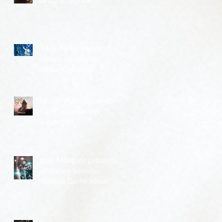
lanzó su Ebook
“Metodología P.R.I.M.E”
“Meu Pai Governa” el
nuevo sencillo de
Arthur Callazans
Nataly Mora presento
“GPS” (Gracias por
Salvarme)
Alex Márquez presentó
su nuevo sencillo
"Amado De Mi Alma"