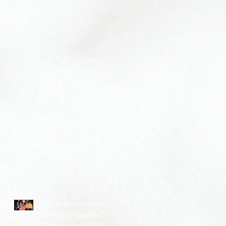
Gracia Firme presentó
su nuevo sencillo
“Gracia Irresistible”