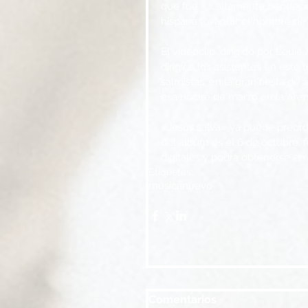
que fue «... altamente bendeci
hispana levantar el nombre de 
El videoclip, dirigido por Loui
dirigir a los asistentes en este
salmistas, en la gran fiesta d
esa noche de marzo en la Aren
«Jesús salva» ya puede preord
del álbum es el 6 de octubre, 
digitales y podrá obtenerse e
Etiquetas:
musica
nuevo
Comentarios