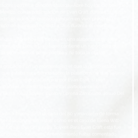
dores 2017. La canción, titulada «Abre hoy los cielos», fue 
éxico, con la participación de Evan Craft durante la última 
a del videoclip grabado también en vivo, presenta un 
po de adoración rendida a Dios durante el evento.
sa, «Abre hoy los cielos» es una alabanza cuya letra 
nencia de Dios, a la vez que contiene un ruego para que el 
a sed espiritual de su pueblo y de toda la ciudad.
 de grabación en un momento en el que la gente estaba 
 que estaba sucediendo sobre la plataforma, y que se unió 
rma muy especial, dirigida por Evan Craft, si bien 
raba el resto de los salmistas participantes en el 
y Elena, Kelly Spyker, Coalo y Lorena Zamorano, Josué Del 
aron a finales de la década del 80 y marcaron de forma 
va generación de salmistas, como es el caso de Elena Witt-
a), Josué Del Cid y Kelly Spyker. Para Evan Craft esta fue 
n Congreso Adoradores. Anteriormente había comentado 