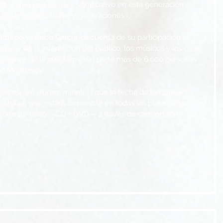
do y creo que es muy significativo en esta generación 
Jesús entre culturas y generaciones».
e Abrego y Mardo García, da cuenta de su participación al 
 tema, y de la interacción del público, los músicos y los otros 
e alabanza de la que formaron parte más de 6,000 personas 
a Monterrey.
enarse en iTunes, mientras que la fecha de lanzamiento 
fecha en que estará disponible en todas las plataformas 
n formato físico —CD + DVD— a través de canzion.com