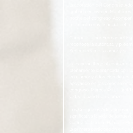
la adoración del Congreso Adora
grabada en vivo en Monterrey, M
noche del congreso. Acompañad
momento muy especial del tiem
Compuesta por Emmanuel Espino
reconoce la autoridad y preemi
Señor derrame su amor y sacie l
La canción llegó al concierto
plenamente identificada con lo
en clamor y adoración de una fo
apoyando en los coros se encont
congreso: Marcos Witt, Harold 
Cid, y la banda Un Corazón.
Los Congresos Adoradores inici
significativa la vida de la nue
Guerra (del dueto Harold y Elen
la primera participación en u