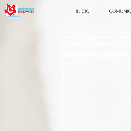
INICIO
COMUNI
Se estrena el te
la participación
CanZion estrena el tercer sen