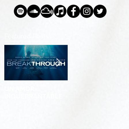
Featured Posts
UN AMOR
Stereo Inagotable &
INQUEBRANTABLE
MG Sula presentan:
One Worldwide
Christian Hits 5th
Edition