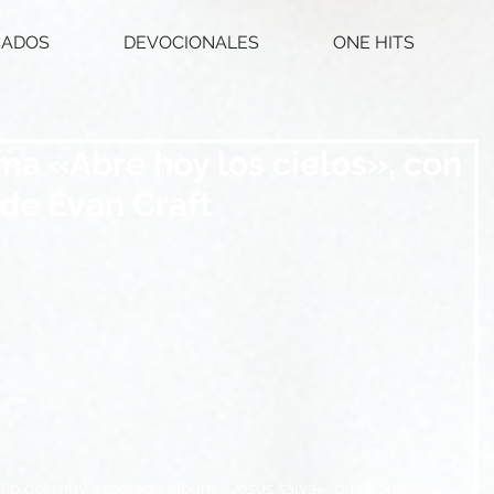
CADOS
DEVOCIONALES
ONE HITS
ma «Abre hoy los cielos», con
 de Evan Craft
cillo del muy esperado álbum «Jesús salva», que condensa 