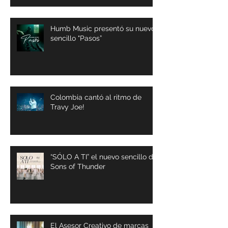
Humb Music presentó su nuevo
sencillo "Pasos”
Colombia cantó al ritmo de
Travy Joe!
“SÓLO A TI” el nuevo sencillo de
Sons of Thunder
El Asesor Creativo de marcas