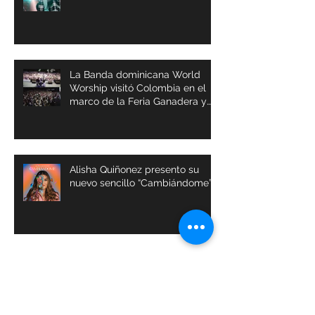
La Banda dominicana World
Worship visitó Colombia en el
marco de la Feria Ganadera y
Agrícola de Buga
Alisha Quiñonez presento su
nuevo sencillo “Cambiándome”
Archivos
julio de 2024
(1)
1 entrada
abril de 2024
(1)
1 entrada