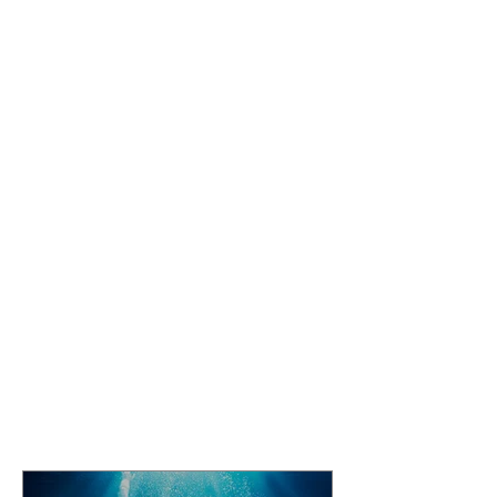
Etiquetas:
musica
nuevo
video
Comentarios
Escribir un comentario...
Featured Posts