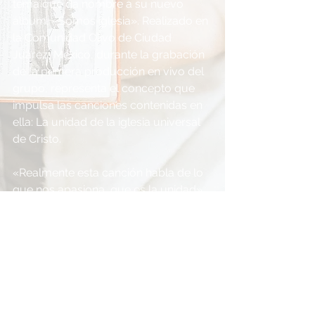
tema que da nombre a su nuevo 
álbum, «Somos iglesia». Realizado en 
la Comunidad Olivo de Ciudad 
Juárez, México, durante la grabación 
de la primera producción en vivo del 
grupo, representa el concepto que 
impulsa las canciones contenidas en 
ella: La unidad de la iglesia universal 
de Cristo.
«Realmente esta canción habla de lo 
que nos apasiona, que es la unidad», 
afirma Louie Abrego uno de los tres 
intérpretes de la canción junto con 
Kim Richards y Steven 
Richards.Explica que en medio de 
mucha indiferencia, rivalidad, 
egoísmo o incluso comparaciones 
entre ministerios, y cuando existen 