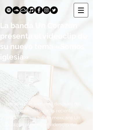
La banda Un Corazón
presenta el videoclip de
su nuevo tema «Somos
iglesia»
Tan sólo dos semanas después del 
lanzamiento de su más reciente 
producción, la banda mexicana Un 
Corazón presenta el videoclip del 