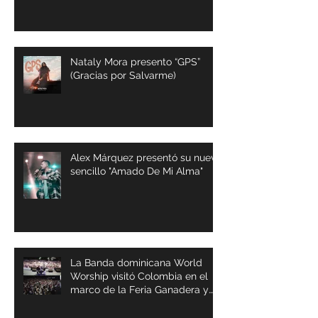
Nataly Mora presento “GPS”
(Gracias por Salvarme)
Alex Márquez presentó su nuevo
sencillo "Amado De Mi Alma"
La Banda dominicana World
Worship visitó Colombia en el
marco de la Feria Ganadera y
Agrícola de Buga