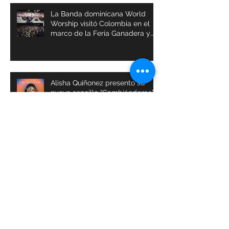
La Banda dominicana World
Worship visitó Colombia en el
marco de la Feria Ganadera y
Agrícola de Buga
Alisha Quiñonez presento su
nuevo sencillo “Cambiándome”
Archivos
julio de 2024
(1)
1 entrada
abril de 2024
(1)
1 entrada
marzo de 2024
(1)
1 entrada
octubre de 2023
(1)
1 entrada
septiembre de 2023
(1)
1 entrada