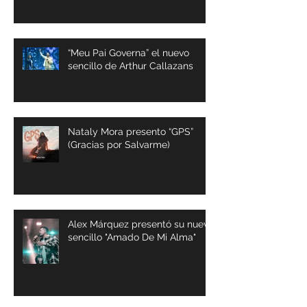
“Meu Pai Governa” el nuevo
sencillo de Arthur Callazans
Nataly Mora presento “GPS”
(Gracias por Salvarme)
Alex Márquez presentó su nuevo
sencillo "Amado De Mi Alma"