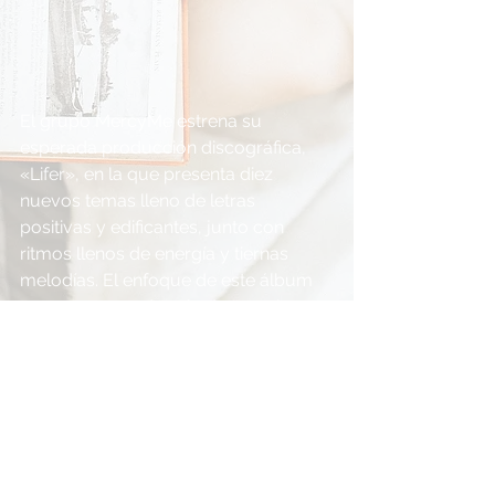
El grupo MercyMe estrena su 
esperada producción discográfica, 
«Lifer», en la que presenta diez 
nuevos temas lleno de letras 
positivas y edificantes, junto con 
ritmos llenos de energía y tiernas 
melodías. El enfoque de este álbum 
es ser un recordatorio de que sin 
importar lo que la vida pueda traer, 
en Cristo podemos hallar la 
esperanza que nos lleve a perseverar.
«Lifer» entrega sin falta el tipo de 
temas rítmicos que caracterizan a 
MercyMe y que tienen gran 