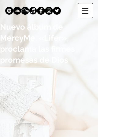
Nuevo álbum de
MercyMe, «Lifer»,
proclama las firmes
promesas de Dios