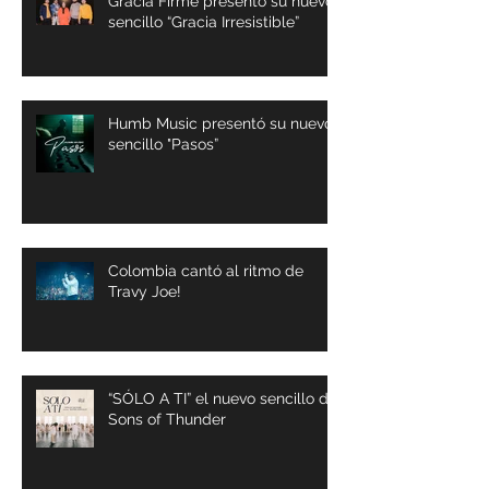
Gracia Firme presentó su nuevo
sencillo “Gracia Irresistible”
Humb Music presentó su nuevo
sencillo "Pasos”
Colombia cantó al ritmo de
Travy Joe!
“SÓLO A TI” el nuevo sencillo de
Sons of Thunder